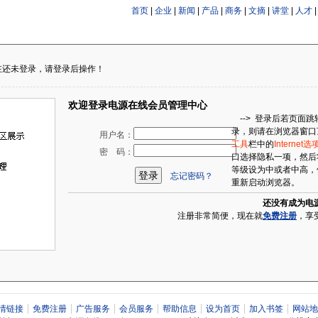
首页
|
企业
|
新闻
|
产品
|
商务
|
文摘
|
讲堂
|
人才
在还未登录，请登录后操作！
欢迎登录电源在线会员管理中心
--> 登录后若页面
录，则请在浏览器窗口
用户名：
工具
栏中的
Internet选
密 码：
口选择隐私一项，然后
等级设为中或者中高，
忘记密码？
重新启动浏览器。
还没有成为电
注册非常简便，现在就
免费注册
，享
情链接
免费注册
广告服务
会员服务
帮助信息
设为首页
加入书签
网站地