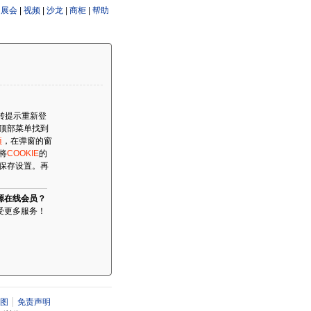
|
展会
|
视频
|
沙龙
|
商柜
|
帮助
跳转提示重新登
顶部菜单找到
项
，在弹窗的窗
将
COOKIE
的
保存设置。再
源在线会员？
受更多服务！
图
免责声明