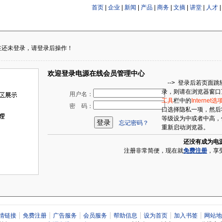
首页
|
企业
|
新闻
|
产品
|
商务
|
文摘
|
讲堂
|
人才
在还未登录，请登录后操作！
欢迎登录电源在线会员管理中心
--> 登录后若页面
录，则请在浏览器窗口
用户名：
工具
栏中的
Internet选
密 码：
口选择隐私一项，然后
等级设为中或者中高，
忘记密码？
重新启动浏览器。
还没有成为电
注册非常简便，现在就
免费注册
，享
情链接
免费注册
广告服务
会员服务
帮助信息
设为首页
加入书签
网站地