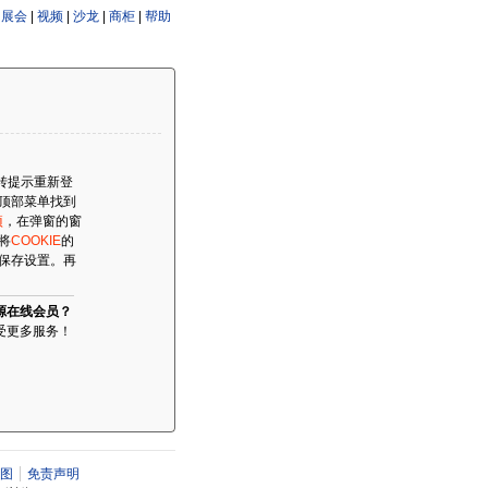
|
展会
|
视频
|
沙龙
|
商柜
|
帮助
跳转提示重新登
顶部菜单找到
项
，在弹窗的窗
将
COOKIE
的
保存设置。再
源在线会员？
受更多服务！
图
免责声明