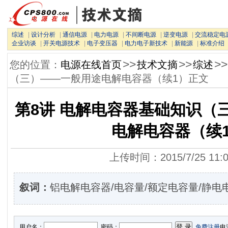
综述
|
设计分析
|
通信电源
|
电力电源
|
不间断电源
|
逆变电源
|
交流稳定电
企业访谈
|
开关电源技术
|
电子变压器
|
电力电子新技术
|
新能源
|
标准介绍
>>
>>
>>
您的位置：
电源在线首页
技术文摘
综述
（三）——一般用途电解电容器（续1）正文
第8讲 电解电容器基础知识（
电解电容器（续
上传时间：2015/7/25 11:0
叙词：
铝电解电容器/电容量/额定电容量/静电
用户名：
密码：
免费注册
电