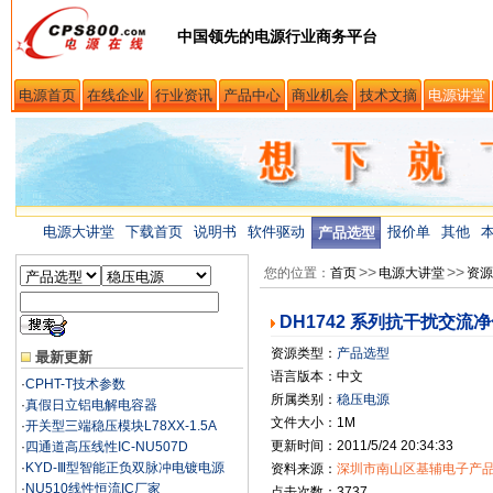
中国领先的电源行业商务平台
电源首页
在线企业
行业资讯
产品中心
商业机会
技术文摘
电源讲堂
电源大讲堂
下载首页
说明书
软件驱动
报价单
其他
产品选型
>>
>>
您的位置：
首页
电源大讲堂
资源
DH1742 系列抗干扰交流
资源类型：
产品选型
最新更新
语言版本：中文
·
CPHT-T技术参数
所属类别：
稳压电源
·
真假日立铝电解电容器
文件大小：1M
·
开关型三端稳压模块L78XX-1.5A
更新时间：2011/5/24 20:34:33
·
四通道高压线性IC-NU507D
·
KYD-Ⅲ型智能正负双脉冲电镀电源
资料来源：
深圳市南山区基辅电子产
·
NU510线性恒流IC厂家
点击次数：3737