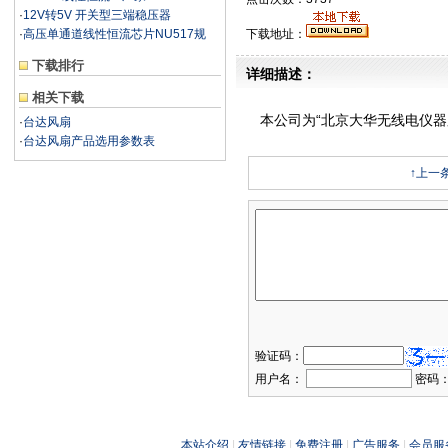
·
12V转5V 开关型三端稳压器
LM78MX
·
高压单通道线性恒流芯片NU517规
下载地址：
下载排行
详细描述：
相关下载
本公司为“北京大华无线电仪器
·
台达风扇
·
台达风扇产品选用参数表
↑上一
验证码：
用户名：
密码
本站介绍
|
友情链接
|
免费注册
|
广告服务
|
会员服