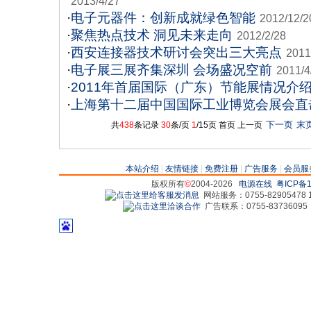
2013/4/27
·
电子元器件：创新成就绿色智能
2012/12/2
·
聚焦热点技术 洞见未来走向
2012/2/28
·
西安连接器技术研讨会突出三大亮点
2011
·
电子展三展齐集深圳 会场盛况空前
2011/4
·
2011年首届国际（广东）节能展情况介
·
上海第十二届中国国际工业博览会展会直
下一页
末
共
438
条记录
30
条/页
1
/15页
首页
上一页
本站介绍
|
友情链接
|
免费注册
|
广告服务
|
会员服
版权所有
©
2004-2026
电源在线
粤ICP备1
网站服务：0755-82905478 18
广告联系：0755-83736095 829