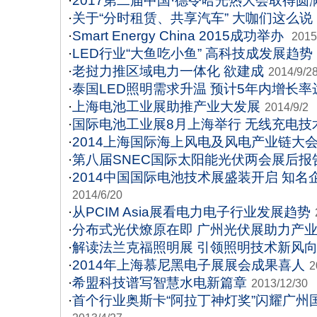
·
2017第二届中国·德令哈光热大会取得圆
·
关于“分时租赁、共享汽车” 大咖们这么说
·
Smart Energy China 2015成功举办
2015
·
LED行业“大鱼吃小鱼” 高科技成发展趋势
·
老挝力推区域电力一体化 欲建成
2014/9/2
·
泰国LED照明需求升温 预计5年内增长率
·
上海电池工业展助推产业大发展
2014/9/2
·
国际电池工业展8月上海举行 无线充电技
·
2014上海国际海上风电及风电产业链大
·
第八届SNEC国际太阳能光伏两会展后报
·
2014中国国际电池技术展盛装开启 知名
2014/6/20
·
从PCIM Asia展看电力电子行业发展趋势
·
分布式光伏燎原在即 广州光伏展助力产
·
解读法兰克福照明展 引领照明技术新风
·
2014年上海慕尼黑电子展展会成果喜人
2
·
希盟科技谱写智慧水电新篇章
2013/12/30
·
首个行业奥斯卡“阿拉丁神灯奖”闪耀广州