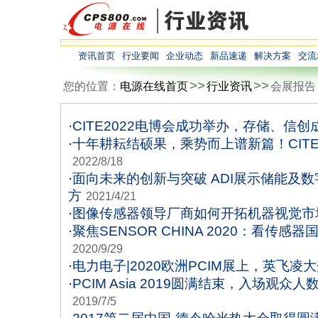
资讯首页
行业要闻
企业动态
新品速递
解决方案
交流
>>
>>
您的位置：
电源在线首页
行业资讯
会展报告
·
CITE2022电博会成功举办，存储、信创
·
十年耕耘结硕果，乘势而上谱新篇！CITE2
2022/8/18
·
面向未来的创新与突破 ADI展示储能及
方
2021/4/21
·
图像传感器领导厂商如何开拓机器视觉市
·
聚焦SENSOR CHINA 2020：看传感
2020/9/29
·
电力电子|2020欧洲PCIM展上，英飞凌
·
PCIM Asia 2019圆满结束，入场观众
2019/7/5