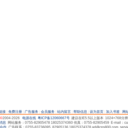
链接
|
免费注册
|
广告服务
|
会员服务
|
站内留言
|
帮助信息
|
设为首页
|
加入书签
|
网
©
2004-2026
电源在线
粤ICP备12060667号
建议在IE5.5以上版本 1024×768
网站服务：0755-82905478 18025374360 传真：0755-82905459 E-mail：cus
广告联系：0755-83736095 82905136 18025374378 ad@cps800.com servi