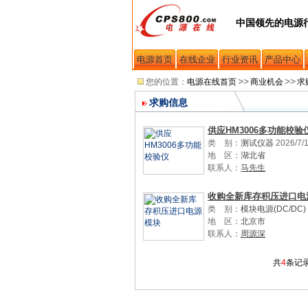
中国领先的电源
电源首页
在线企业
行业资讯
产品中心
>>
>>
您的位置：
电源在线首页
商业机会
求
求购信息
供应HM3006多功能校验
类 别：
测试仪器
2026/7/
地 区：
湖北省
联系人：
马先生
收购全新库存积压进口电
类 别：
模块电源(DC/DC)
地 区：
北京市
联系人：
周源深
共
4
条记