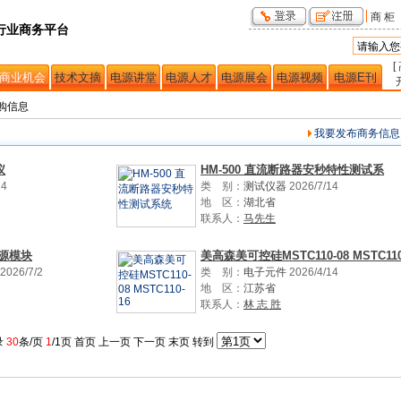
商 柜
行业商务平台
[
商业机会
技术文摘
电源讲堂
电源人才
电源展会
电源视频
电源E刊
购信息
我要发布商务信息
仪
HM-500 直流断路器安秒特性测试系
14
类 别：
测试仪器
2026/7/14
地 区：
湖北省
联系人：
马先生
源模块
美高森美可控硅MSTC110-08 MSTC11
2026/7/2
类 别：
电子元件
2026/4/14
地 区：
江苏省
联系人：
林 志 胜
录
30
条/页
1
/1页
首页
上一页 下一页
末页
转到