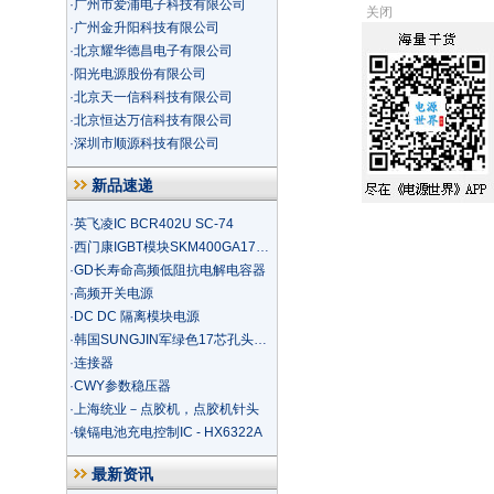
·
广州市爱浦电子科技有限公司
关闭
·
广州金升阳科技有限公司
·
北京耀华德昌电子有限公司
·
阳光电源股份有限公司
·
北京天一信科科技有限公司
·
北京恒达万信科技有限公司
·
深圳市顺源科技有限公司
新品速递
·
英飞凌IC BCR402U SC-74
·
西门康IGBT模块SKM400GA173D1S
·
GD长寿命高频低阻抗电解电容器
·
高频开关电源
·
DC DC 隔离模块电源
·
韩国SUNGJIN军绿色17芯孔头SJ3
·
连接器
·
CWY参数稳压器
·
上海统业－点胶机，点胶机针头
·
镍镉电池充电控制IC - HX6322A
最新资讯