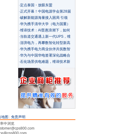
·
定点泰国・放眼东盟
·
正式开幕！中国电源学会第28届
·
破解新能源海量接入困局 引领
·
华为携手清华大学（电力国重）
·
维谛技术：AI普惠浪潮下，如何
·
当轨道交通遇上新一代UPS，维
·
澎湃电力，再攀数智化转型新高
·
华为携手电力商业伙伴共筑数智
·
华为与中国华电签署深化战略合
·
石化场景供电难题，维谛技术新
站地图
|
免责声明
分辨率中浏览
tomer@cps800.com
ce@cps800.com