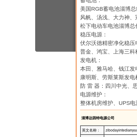
蓄电池：
美国RGB蓄电池淄博
风帆、汤浅、大力神
松下电动车电池淄博总
稳压电源：
伏尔沃德精密净化稳
普金、鸿宝、上海三
发电机：
本田、雅马哈、钱江发
康明斯、劳斯莱斯发
防 雷 器：四川中光、
电源维护：
整体机房维护、UPS
淄博达因特电源公司
英文名称：
zibodayintedianyu