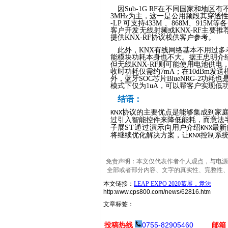
因
Sub-1G RF
在不同国家和地区有
3MHz
为主，这
一
是公用频段其穿透
-LP
可支持
433M
、
868M
、
915M
等各
客户开发无线射频或
KNX-RF
主要推
提供
KNX-RF
协议栈供客户参考。
此外，
KNX
有线网络基本不用过多
能模块功耗本身也不大。据王忠明介
但无线
KNX-RF
则可能使用电池供电
收时功耗仅需约
7mA
；在
10dBm
发送
外，蓝牙
SOC
芯片
BlueNRG-2
功耗也
模式下仅为
1uA
，可以帮客户实现低
结语：
协议的主要优点是能够集成到家
KNX
过引
入智能控件来降低能耗，而意法
子展
ST
通过演示
向用户介绍
最新
KNX
将继续优化解决方案，让
控制系
KNX
免责声明：本文仅代表作者个人观点，与电源
全部或者部分内容、文字的真实性、完整性
本文链接：
LEAP EXPO 2020慕展，意法
http:www.cps800.com/news/62816.htm
文章标签：
投稿热线
0755-82905460
邮箱