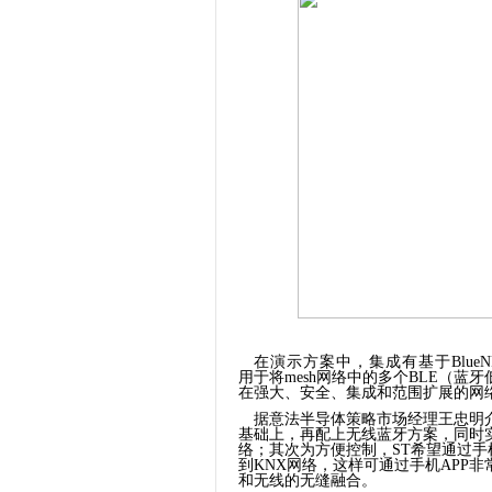
在演示方案中，集成有基于
Blue
用于将
mesh
网络中的多个
BLE
（蓝牙
在强大、安全、集成和范围扩展的网
据意法半导体策略市场经理王忠明
基础上，再配上无线蓝牙方案，同时
络；其次为方便控制，
ST
希望通过手
到
KNX
网络，这样可通过手机
APP
非
和无线的无缝融合。