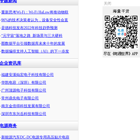
专题新闻
关闭
·
重新思考Wi-Fi：Wi-Fi HaLow将推动物联
·
96%的技术决策者认为，设备安全性会直
·
是德科技发布2022年科技趋势预测
·
“元宇宙“落地之路_新场景与三大硬科
·
图数据平台引领数据库未来十年的发展
·
数据编排支持人工智能（AI）的下一步发
企业资讯库
·
福建安溪灿宏电子科技有限公司
·
华凯电容（深圳）有限公司
·
广州顶源电子科技有限公司
·
常州鼎先电子有限公司
·
南京金倍得科技发展有限公司
·
深圳市东兴岳科技有限公司
电源商务
·
新能源汽车DC-DC电源专用高压贴片电容