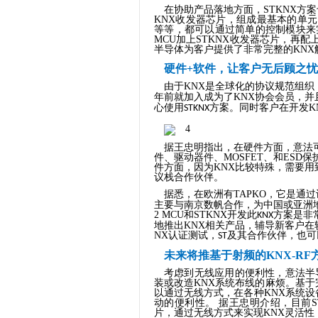
在协助产品落地方面，
STKNX
方案
KNX
收发器芯片，组成最基本的单元
等等，都可以通过简单的控制模块来
MCU
加上
STKNX
收发器芯片，再配
半导体为客户提供了非常完整的
KNX
硬件
+
软件，让客户无后顾之忧
由于
KNX
是全球化的协议规范组织
年前就加入
成为了
KNX
协会会员，并
心使用
方案
。
同时
客户在开发
K
STKNX
据
王忠明
指出，在硬件方面，意法
件、驱动器件、
MOSFET
、和
ESD
保
件方面，因为
KNX
比较特殊，需要用
议栈合作伙伴。
据悉，在欧洲有
TAPKO
，它是
通过
主要
与
南京数帆合作，为中国或亚洲
2 MCU
和
STKNX
开发
此
方案是非
KNX
地推出
KNX
相关产品，辅导新
客户在
NX
认证测试，
及其合作伙伴，
也可
ST
未来将推基于射频的
KNX-RF
考虑到无线应用的便利性，意法半
装或改造
KNX
系统布线的麻烦。基于
以通过无线方式，在各种
KNX
系统设
动的便利性。 据王忠明介绍，目前
S
片，通过无线方式来实现
KNX
灵活性