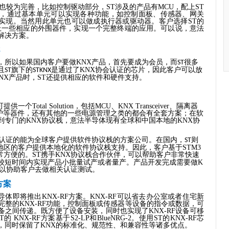
也较为完善，比如控制驱动部分，
ST
涉及的产品有
MCU
，配上
ST
，通过基本单元可以实现各种功能，如控制面板、传感器、网关
实现。当然用此单元也可以做成执行器或驱动器。客户选择
ST
的
上一些相应的外围器件，实现一个完整终端的应用。可以说，意法
解决方案。
，
所以如果
国内
客户
要做
KNX
产品，首先要成为会员，
而
很多
ST
且
旗下的
是通过了
KNX
协会认证的芯片，
因此客户可以放
ST
STKNX
NX
产品时，
ST
还提供相应的
软件和硬件支持。
可提供一个
Total Solution
，包括
MCU
、
KNX Transceiver
、隔离器
护等器件，还有其他的一些电源管理之类的都会有全套方案；在软
到专门的
KNX
协议栈，意法半导体现有全球和中国本地的
KNX
协
认证的能为全球客户提供软件协议栈的方案公司。
在
国内，
则
ST
地区的客户提供本地化的软件协议栈支持。因此，客户基于
STM3
常方便的。
ST
携手
KNX
协议栈合作伙伴，可以帮助客户非常快速
较短时间内实现
产品小批量试产或者量产。产品开发
完成需要做
K
以协助客户去做相关认证测试。
方案
导体即将推出
KNX-RF
方案。
KNX-RF
可以省去办公室或者住宅新
完整的
KNX-RF
功能，控制面板或传感器等设备的指令或数据，可
备之间传递。既方便了设备安装，同时也实现了
KNX-RF
设备可移
T
的
KNX-RF
方案基于
S2-LP
和
BlueNRG-2
。使用
ST
的
KNX-RF
芯
，同时保留了
KNX
的标准化、规范性、和兼容性等诸多优点。