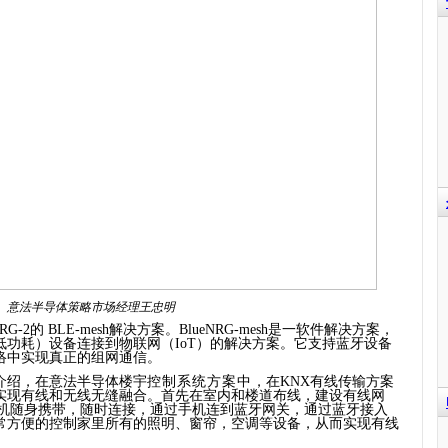
意法半导体策略市场经理王忠明
NRG-2
的
BLE-mesh
解决方案。
BlueNRG-mesh
是一软件解决方案，
低功耗）设备连接到物联网（
IoT
）的解决方案。它支持蓝牙设备
络中实现真正的组网通信。
介绍，在意法半导体楼宇
控制系统方案中
，在
KNX
有线传输方案
实现有线和无线无缝融合。首先在室内和楼道布线，建设有线网
机随身携带，随时连接，通过手机连到蓝牙网关，通过蓝牙接入
常方便的控制家里所有的照明、窗帘，空调等设备，从而实现有线