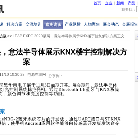
首页
|
企业
|
新闻
|
产品
我要找：
递
解决方案
交流培训
产业纵横
人物聚焦
展会动态
会展报告
嘉宾访谈
>>
访谈
LEAP EXPO 2020慕展，意法半导体展示KNX楼宇控制解决方案正文
20慕展，意法半导体展示KNX楼宇控制解决方
案
/11/10 10:30:28 电源在线网
分享到：
尼黑华南电子展
于
11
月
3
日如期开幕。展会期间
，意法半导体
灯光控制系统
惊艳亮相。
通过
Bluetooth LE
蓝牙与
KNX
系统
关，颜色调节和亮度控制等功能。
案
ueNRG-2
蓝牙系统芯片的开发板，通过
UART
接口与
STKNX
通信，使手机
Android
应用软件能够向传感器开发板发送命令