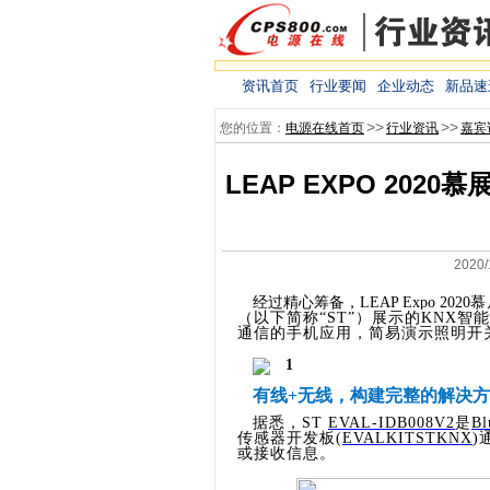
资讯首页
行业要闻
企业动态
新品速
>>
>>
您的位置：
电源在线首页
行业资讯
嘉宾
LEAP EXPO 20
2020
经过精心筹备，
LEAP Expo 2020
慕
（以下简称“
ST
”）展示的
KNX
智能
通信的手机应用，简易演示照明开
有线
+
无线，构建完整的解决方
据悉，
ST
EVAL-IDB008V2
是
Bl
传感器开发板
(
EVALKITSTKNX
)
或接收信息。