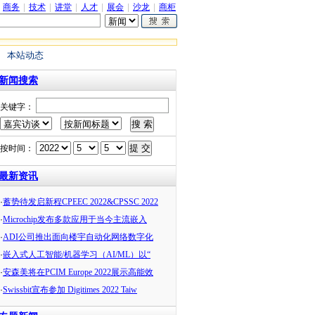
|
商务
|
技术
|
讲堂
|
人才
|
展会
|
沙龙
|
商柜
本站动态
新闻搜索
关键字：
按时间：
最新资讯
·
蓄势待发启新程CPEEC 2022&CPSSC 2022
·
Microchip发布多款应用于当今主流嵌入
·
ADI公司推出面向楼宇自动化网络数字化
·
嵌入式人工智能/机器学习（AI/ML）以“
·
安森美将在PCIM Europe 2022展示高能效
·
Swissbit宣布参加 Digitimes 2022 Taiw