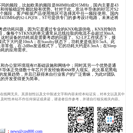
不同的频段，
比如
欧美的频段
是
868MHz
或
915MHz
，国内主要是
43
性和传输稳定性都比较有优势。针对于此，
意法半导体的
RF
芯片
S2
个频段，客户根据产品使用地区可选择其中任一频段使用。国内
荐
433MHz
的
S2-LPQTR
，
ST
可提供专门的参考设计电路，未来还将
考虑功耗问题，因为它是通过专业的
KNX
电源供电，
KNX
控制功
绍，像每个
STKNX
的单元通常从总线拉取的电流不会超过
30mA
。
，这时设备的功耗就是需要考虑的问题了。
S2-LP
工作状态下，接
模式下大约是
10mA
；在
Standby
状态下，功耗更是低至
0.5uA
。此
是非常低，在
-2dBm
发送模式下，它的功耗大约是
8.3mA
；在
Sleep
功耗的应用需求。
庭和办公室环境现有
基础设施和网络中；同时其另一个优势是通
IT
半导体正凭借数十年芯片开发经验将
带入现实。
此次慕尼黑电
KNX
的发展趋势，并且已获得来自行业客户的广泛青睐，为此
团队
ST
统的开发变得更为简单。
在线网无关。其原创性以及文中陈述文字和内容未经本站证实，对本文以及其中
、及时性本站不作任何保证或承诺，请读者仅作参考，并请自行核实相关内容。
：
news@cps800.com