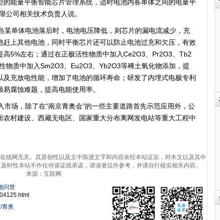
型的能量平衡智能芯片管理系统，适时电池内各单体之间的电量平
有限公司相关技术负责人说。
某单体电池落后时，电池电压降低，则芯片的漏电流减少，充
池赶上其他电池，同时平衡芯片还可以防止电池过充和欠压，有效
5%左右；通过在正极活性物质中加入Ce2O3、Pr2O3、Tb2
物质中加入Sm2O3、Eu2O3、Yb2O3等稀土氧化物添加，提
以及充放电性能，增加了电池的循环寿命；研发了内埋式电极专利
极易腐蚀难题，提高电能使用率。
市场，除了在“南京青奥会”的一些主要道路首先示范应用外，公
新农村建设、西藏无电区、国家重大分布离网发电站等重大工程中
在线网无关。其原创性以及文中陈述文字和内容未经本站证实，对本文以及其中
、及时性本站不作任何保证或承诺，请读者仅作参考，并请自行核实相关内容。
来源：互联网
池问世
04125.html
/青奥