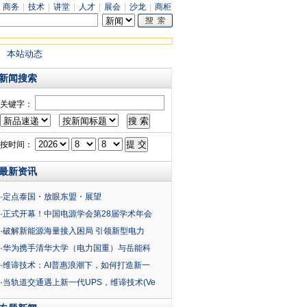
|
商务
|
技术
|
讲堂
|
人才
|
展会
|
沙龙
|
商柜
本站动态
新闻搜索
关键字：
按时间：
最新资讯
·
定点泰国・放眼东盟・展望
·
正式开幕！中国电源学会第28届学术年会
·
破解新能源海量接入困局 引领新型电力
·
华为携手清华大学（电力国重）与岳能科
·
维谛技术：AI普惠浪潮下，如何打造新一
·
当轨道交通遇上新一代UPS，维谛技术(Ve