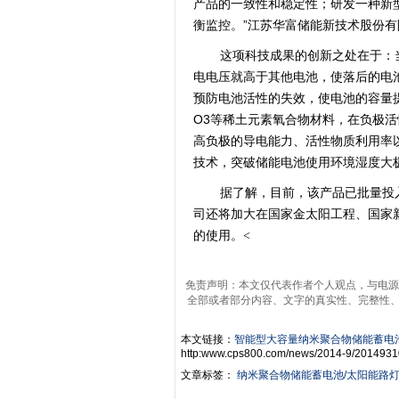
产品的一致性和稳定性；研发一种新
衡监控。”江苏华富储能新技术股份
这项科技成果的创新之处在于：当
电电压就高于其他电池，使落后的电
预防电池活性的失效，使电池的容量提高
O3等稀土元素氧合物材料，在负极活性
高负极的导电能力、活性物质利用率
技术，突破储能电池使用环境湿度大
据了解，目前，该产品已批量投入
司还将加大在国家金太阳工程、国家
的使用。
<
免责声明：本文仅代表作者个人观点，与电源
全部或者部分内容、文字的真实性、完整性
本文链接：
智能型大容量纳米聚合物储能蓄电
http:www.cps800.com/news/2014-9/2014931
文章标签：
纳米聚合物储能蓄电池/太阳能路灯