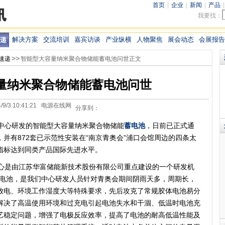
首页
|
企业
|
新闻
|
产品
我要找：
解决方案
交流培训
嘉宾访谈
产业纵横
人物聚焦
展会动态
会展报告
递
>>
速递
智能型大容量纳米聚合物储能蓄电池问世正文
量纳米聚合物储能蓄电池问世
4/9/3 10:41:21 电源在线网
分享到：
中心研发的智能型大容量纳米聚合物储能
蓄电池
，日前已正式通
并有872套已示范性安装在“南京青奥会”浦口会馆周边的四条太
指标达到同类产品国际先进水平。
是由江苏华富储能新技术股份有限公司重点建设的一个研发机
蓄电池，是我们中心研发人员针对青奥会期间阴雨天多，周期长，
放电、环境工作湿度大等特殊要求，先后攻克了常规胶体电池易分
解决了高温使用环境和过充电引起电池失水和干涸、低温时电池充
艺稳定问题，增强了电极反应效率，提高了电池的耐高低温性能及