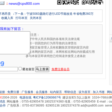
：
news@cps800.com
不再昂贵
↓下一条：宁波5083盏路灯进行LED节能改造 年省电费260万
收藏入库
打印本页
关闭本页
我有如下留言：
请您注意：
·遵守中华人民共和国的各项有关法律法规
·承担一切因您的行为而导致的法律责任
·本网留言板管理人员有权删除其管辖的留言内容
·您在本网的留言内容，本网有权在网站内转载或引用
·参与本留言即表明您已经阅读并接受上述条款
匿名留言
免费注册会员
链接
|
免费注册
|
广告服务
|
会员服务
|
站内留言
|
帮助信息
|
设为首页
|
加入书签
|
网
©
2004-2026
电源在线
粤ICP备12060667号
建议在IE5.5以上版本 1024×768
网站服务：0755-82905478 18025374360 传真：0755-82905459 E-mail：cus
广告联系：0755-83736095 82905136 18025374378 ad@cps800.com servi