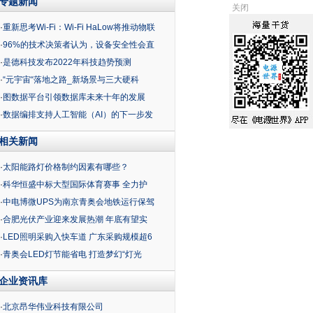
专题新闻
关闭
·
重新思考Wi-Fi：Wi-Fi HaLow将推动物联
·
96%的技术决策者认为，设备安全性会直
·
是德科技发布2022年科技趋势预测
·
“元宇宙“落地之路_新场景与三大硬科
·
图数据平台引领数据库未来十年的发展
·
数据编排支持人工智能（AI）的下一步发
相关新闻
·
太阳能路灯价格制约因素有哪些？
·
科华恒盛中标大型国际体育赛事 全力护
·
中电博微UPS为南京青奥会地铁运行保驾
·
合肥光伏产业迎来发展热潮 年底有望实
·
LED照明采购入快车道 广东采购规模超6
·
青奥会LED灯节能省电 打造梦幻“灯光
企业资讯库
·
北京昂华伟业科技有限公司