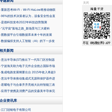
专题新闻
关闭
·
重新思考Wi-Fi：Wi-Fi HaLow将推动物联
·
96%的技术决策者认为，设备安全性会直
·
是德科技发布2022年科技趋势预测
·
“元宇宙“落地之路_新场景与三大硬科
·
图数据平台引领数据库未来十年的发展
·
数据编排支持人工智能（AI）的下一步发
相关新闻
·
意法半导体(ST)推出下一代车门区控制器
·
宁波海关助力电子元件企业抢占国际市场
·
集成电路发展纲要出台 2015年收入将超3
·
意法半导体推动集成式无源和保护器件进
·
君耀电子与合泰齐齐亮相大比特智能三表
·
应用于便携及消费产品的安森美半导体完
企业资讯库
·
江门冠铭电子有限公司