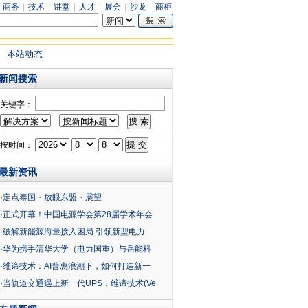
|
商务
|
技术
|
讲堂
|
人才
|
展会
|
沙龙
|
商柜
本站动态
新闻搜索
关键字：
按时间：
最新资讯
·
定点泰国・放眼东盟・展望
·
正式开幕！中国电源学会第28届学术年会
·
破解新能源海量接入困局 引领新型电力
·
华为携手清华大学（电力国重）与岳能科
·
维谛技术：AI普惠浪潮下，如何打造新一
·
当轨道交通遇上新一代UPS，维谛技术(Ve