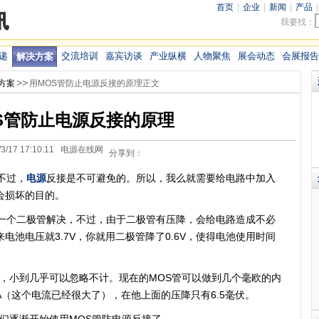
首页
|
企业
|
新闻
|
产品
我要找：
递
交流培训
嘉宾访谈
产业纵横
人物聚焦
展会动态
会展报告
解决方案
>>
方案
用MOS管防止电源反接的原理正文
S管防止电源反接的原理
/3/17 17:10:11 电源在线网
分享到：
不过，
电源
反接是不可避免的。所以，我么就需要给电路中加入
会损坏的目的。
个二极管解决，不过，由于二极管有压降，会给电路造成不必
电池电压就3.7V，你就用二极管降了0.6V，使得电池使用时间
，小到几乎可以忽略不计。现在的MOS管可以做到几个毫欧的内
A（这个电流已经很大了），在他上面的压降只有6.5毫伏。