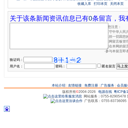
收藏入库
打印本页
关闭本页
关于该条新闻资讯信息已有
0
条留言，我
请您注意：
·遵守中华人民
·承担一切因您
·本网留言板管
·您在本网的留
·参与本留言即
验证码：
用户名：
密码：
匿名留言
本站介绍
|
友情链接
|
免费注册
|
广告服务
|
会员服
版权所有
©
2004-2026
电源在线
粤ICP备1
网站服务：0755-82905478 18
广告联系：0755-83736095 829