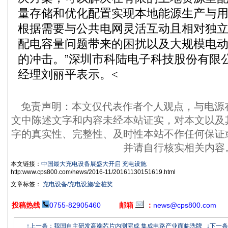
量存储和优化配置实现本地能源生产与
根据需要与公共电网灵活互动且相对独
配电容量问题带来的困扰以及大规模电
的冲击。”深圳市科陆电子科技股份有限
经理刘丽平表示。
<
免责声明：本文仅代表作者个人观点，与电源
文中陈述文字和内容未经本站证实，对本文以及
字的真实性、完整性、及时性本站不作任何保证
并请自行核实相关内容
本文链接：
中国最大充电设备展盛大开启 充电设施
http:www.cps800.com/news/2016-11/20161130151619.html
文章标签：
充电设备/充电设施/金桩奖
投稿热线
0755-82905460
邮箱
：
news@cps800.com
↑上一条：我国自主研发高端芯片内测完成 集成电路产业面临洗牌
↓下一