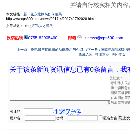
并请自行核实相关内容
本文链接：
新一轮东北振兴如何破局
http:www.cps800.com/news/2017-4/201741792020.html
文章标签：
东北振兴/人才流失
投稿热线
0755-82905460
邮箱
：
news@cps800.com
↑上一条：继电器与接触器的功能作用与介绍
↓下一条：南都电源完成对安
收藏入库
打印本页
关闭本页
关于该条新闻资讯信息已有
0
条留言，我
请您注意：
·遵守中华人民
·承担一切因您
·本网留言板管
·您在本网的留
·参与本留言即
验证码：
用户名：
密码：
匿名留言