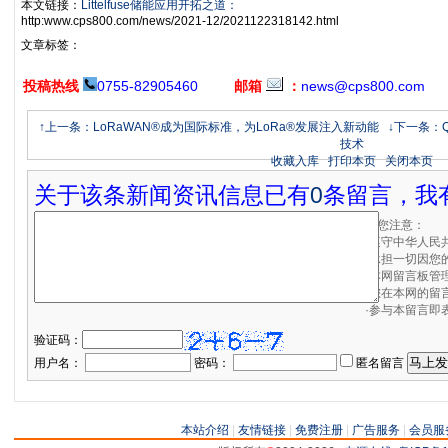
本文链接：
Littelfuse储能应用开拓之道：
http:www.cps800.com/news/2021-12/2021122318142.html
文章标签：
投稿热线
0755-82905460
邮箱
：
news@cps800.com
↑上一条：LoRaWAN®成为国际标准，为LoRa®发展注入新动能
↓下一条：Qo
技术
收藏入库
打印本页
关闭本页
关于该条新闻资讯信息已有
0
条留言，我
请您注意：
·遵守中华人民
·承担一切因您
·本网留言板管
·您在本网的留
·参与本留言即
验证码：
用户名：
密码：
匿名留言
本站介绍
|
友情链接
|
免费注册
|
广告服务
|
会员服