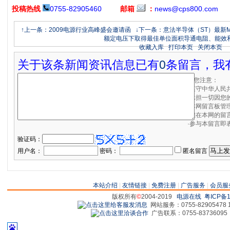
投稿热线
0755-82905460
邮箱
：
news@cps800.com
↑上一条：2009电源行业高峰盛会邀请函
↓下一条：意法半导体（ST）最新MD
额定电压下取得最佳单位面积导通电阻、能效
收藏入库
打印本页
关闭本页
关于该条新闻资讯信息已有
0
条留言，我
请您注意：
·遵守中华人民
·承担一切因您
·本网留言板管
·您在本网的留
·参与本留言即
验证码：
用户名：
密码：
匿名留言
本站介绍
|
友情链接
|
免费注册
|
广告服务
|
会员服
版权所有
©
2004-2019
电源在线
粤ICP备1
网站服务：0755-82905478 18
广告联系：0755-83736095 829