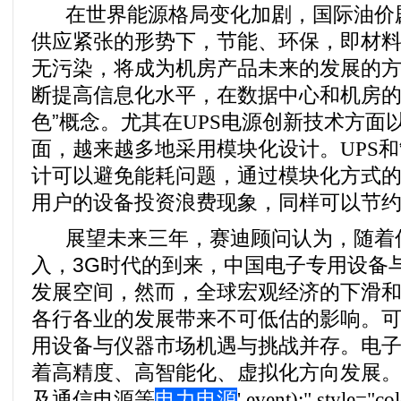
在世界能源格局变化加剧，国际油价
供应紧张的形势下，节能、环保，即材
无污染，将成为机房产品未来的发展的
断提高信息化水平，在数据中心和机房的
色”概念。尤其在
UPS
电源
创新技术方面
面，越来越多地采用模块化设计。
UPS
和
计可以避免能耗问题，通过模块化方式
用户的设备投资浪费现象，同样可以节
展望未来三年，赛迪顾问认为，随着
入，
3G
时代的到来，中国电子专用设备
发展空间，然而，全球宏观经济的下滑
各行各业的发展带来不可低估的影响。
用设备与仪器市场机遇与挑战并存。电
着高精度、高智能化、虚拟化方向发展
及通信电源等
电力电源
',event);" style="