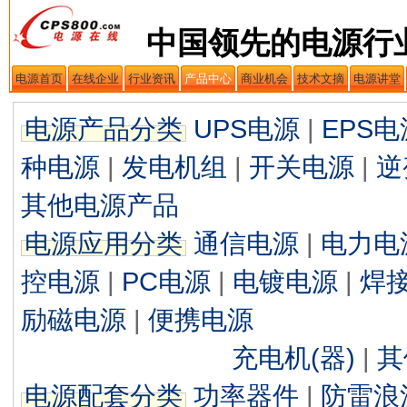
中国领先的电源行
电源首页
在线企业
行业资讯
产品中心
商业机会
技术文摘
电源讲堂
电源产品分类
UPS电源
|
EPS电
种电源
|
发电机组
|
开关电源
|
逆
其他电源产品
电源应用分类
通信电源
|
电力电
控电源
|
PC电源
|
电镀电源
|
焊
励磁电源
|
便携电源
充电机(器)
|
其
电源配套分类
功率器件
|
防雷浪