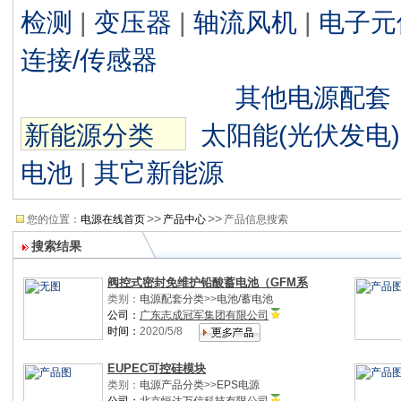
检测
|
变压器
|
轴流风机
|
电子元
连接/传感器
其他电源配套
新能源分类
太阳能(光伏发电)
电池
|
其它新能源
>>
>>
您的位置：
电源在线首页
产品中心
产品信息搜索
搜索结果
阀控式密封免维护铅酸蓄电池（GFM系
类别：
电源配套分类
>>
电池/蓄电池
公司：
广东志成冠军集团有限公司
时间：
2020/5/8
EUPEC可控硅模块
类别：
电源产品分类
>>
EPS电源