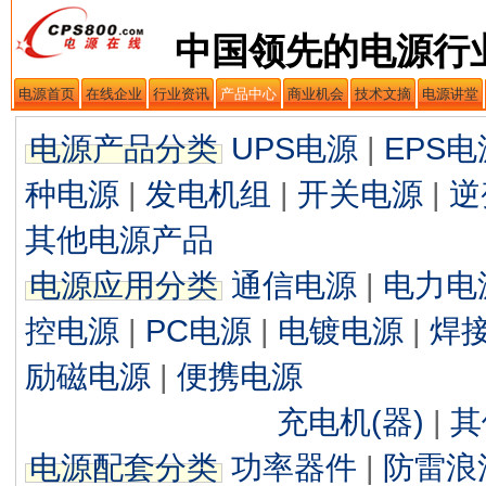
中国领先的电源行
电源首页
在线企业
行业资讯
产品中心
商业机会
技术文摘
电源讲堂
电源产品分类
UPS电源
|
EPS电
种电源
|
发电机组
|
开关电源
|
逆
其他电源产品
电源应用分类
通信电源
|
电力电
控电源
|
PC电源
|
电镀电源
|
焊
励磁电源
|
便携电源
充电机(器)
|
其
电源配套分类
功率器件
|
防雷浪