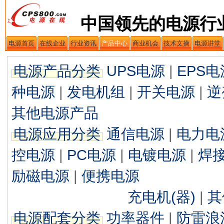
中国领先的电源行
电源首页
在线企业
行业资讯
产品中心
商业机会
技术文摘
电源讲堂
电源产品分类
UPS电源
|
EPS电
种电源
|
发电机组
|
开关电源
|
逆
其他电源产品
电源应用分类
通信电源
|
电力电
控电源
|
PC电源
|
电镀电源
|
焊
励磁电源
|
便携电源
充电机(器)
|
其
电源配套分类
功率器件
|
防雷浪