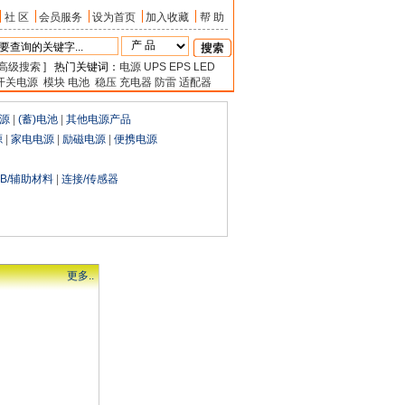
社 区
会员服务
设为首页
加入收藏
帮 助
 高级搜索 ]
热门关键词：
电源
UPS
EPS
LED
开关电源
模块
电池
稳压
充电器
防雷
适配器
电源
|
(蓄)电池
|
其他电源产品
源
|
家电电源
|
励磁电源
|
便携电源
CB/辅助材料
|
连接/传感器
更多..