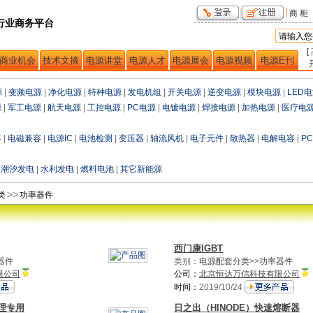
商 柜
行业商务平台
[
商业机会
技术文摘
电源讲堂
电源人才
电源展会
电源视频
电源E刊
源
|
变频电源
|
净化电源
|
特种电源
|
发电机组
|
开关电源
|
逆变电源
|
模块电源
|
LED
源
|
军工电源
|
航天电源
|
工控电源
|
PC电源
|
电镀电源
|
焊接电源
|
加热电源
|
医疗电
器
|
电磁兼容
|
电源IC
|
电池检测
|
变压器
|
轴流风机
|
电子元件
|
散热器
|
电解电容
|
P
|
潮汐发电
|
水利发电
|
燃料电池
|
其它新能源
>>
类
功率器件
西门康IGBT
器件
类别：
电源配套分类
>>
功率器件
限公司
公司：
北京恒达万信科技有限公司
时间：
2019/10/24
处理专用
日之出（HINODE）快速熔断器