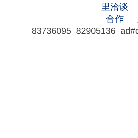
83736095 82905136 ad#c