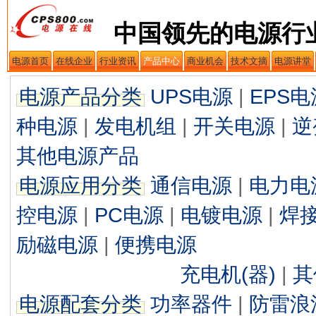
中国领先的电源行
电源首页
在线企业
行业资讯
产品中心
商业机会
技术文摘
电源讲堂
电源产品分类
UPS电源
|
EPS电
种电源
|
发电机组
|
开关电源
|
逆
其他电源产品
电源应用分类
通信电源
|
电力电
控电源
|
PC电源
|
电镀电源
|
焊
励磁电源
|
便携电源
充电机(器)
|
其
电源配套分类
功率器件
|
防雷浪