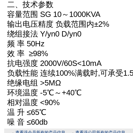
二、技术参数
容量范围 SG 10～1000KVA
输出电压精度 负载范围内±2%
绕组接法 Y/yn0 D/yn0
频 率 50Hz
效 率 ≥98%
抗电强度 2000V/60S<10mA
负载性能 连续100%满载时,可承受1.
绝缘电组 >5MΩ
环境温度 -5℃～+40℃
相对温度 <90%
温 升 ≤65℃
噪 音 ≤60db
→
查看该会员所有的产品信息
→
查看该公司所有的产品信息