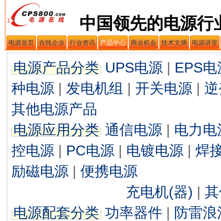
中国领先的电源行
电源首页
在线企业
行业资讯
产品中心
商业机会
技术文摘
电源讲堂
电源产品分类
UPS电源
|
EPS电
种电源
|
发电机组
|
开关电源
|
逆
其他电源产品
电源应用分类
通信电源
|
电力电
控电源
|
PC电源
|
电镀电源
|
焊
励磁电源
|
便携电源
充电机(器)
|
其
电源配套分类
功率器件
|
防雷浪